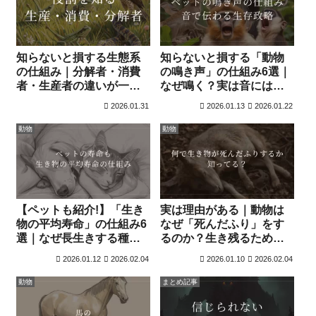
知らないと損する生態系
知らないと損する「動物
の仕組み｜分解者・消費
の鳴き声」の仕組み6選｜
者・生産者の違いが一発
なぜ鳴く？実は音には生
でわかる理由6選
存戦略がある
2026.01.31
2026.01.13
2026.01.22
動物
動物
【ペットも紹介!】「生き
実は理由がある｜動物は
物の平均寿命」の仕組み6
なぜ「死んだふり」をす
選｜なぜ長生きする種と
るのか？生き残るための
短命な種がいるのか
科学的戦略5選
2026.01.12
2026.02.04
2026.01.10
2026.02.04
動物
まとめ記事