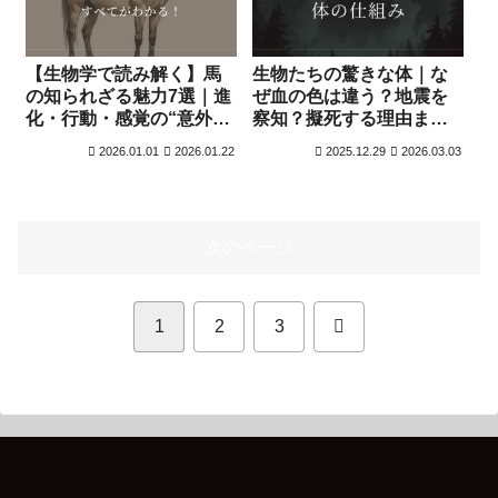
【生物学で読み解く】馬
生物たちの驚きな体｜な
の知られざる魅力7選｜進
ぜ血の色は違う？地震を
化・行動・感覚の“意外な
察知？擬死する理由まで
秘密”とは？
徹底解説
2026.01.01
2026.01.22
2025.12.29
2026.03.03
次のページ
次
1
2
3
へ