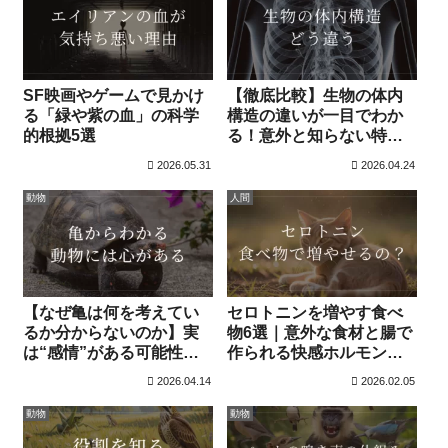
SF映画やゲームで見かけ
【徹底比較】生物の体内
る「緑や紫の血」の科学
構造の違いが一目でわか
的根拠5選
る！意外と知らない特徴7
選｜初心者でも学べる体
2026.05.31
2026.04.24
内構造の世界
動物
人間
【なぜ亀は何を考えてい
セロトニンを増やす食べ
るか分からないのか】実
物6選｜意外な食材と腸で
は“感情”がある可能性｜
作られる快感ホルモンの
リクガメ研究で分かった3
秘密
2026.04.14
2026.02.05
つの事実
動物
動物