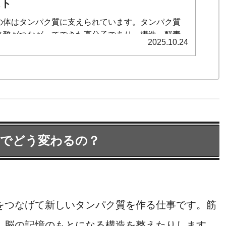
スト
の体はタンパク質に支えられています。タンパク質
ノ酸がつながってできた高分子であり、構造・酵素
2025.10.24
情報伝達・免疫など、生物学的機能のほとんどを担
ます。本稿では「基礎知識」から「分子レベルの構
能」「代謝」「免疫」「睡眠と合成」「実生活での
・応用」まで、研究視点と実践視点の両方を意識し
します。
とでどう変わるの？
をつなげて新しいタンパク質を作る仕事です。筋
、脳の記憶のもとになる構造を整えたりします。