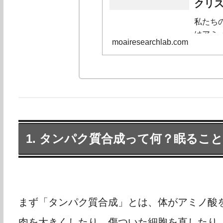
クリ
私たち
はアミ
moairesearchlab.com
活性・
ってい
造と機
摂り方
て解説
1. タンパク質合成って何？眠るこ
まず「タンパク質合成」とは、体がアミノ酸
肉を大きくしたり、傷ついた細胞を直したり