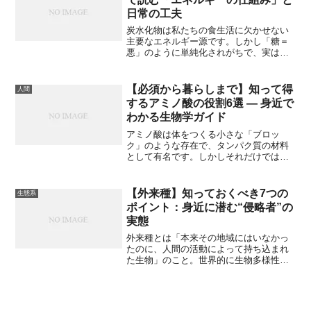
は、犬や猫、牛、さらにはカエルといっ
日常の工夫
た動物の異常行動が科学的研究でも観察
されており、「動物による地震予測」の
炭水化物は私たちの食生活に欠かせない
可能性が改めて注目を集めています。本
主要なエネルギー源です。しかし「糖＝
記事では、動物が地震を感じ取る仕組み
悪」のように単純化されがちで、実は分
や実際に観察された例を紹介し、科学と
子構造や消化のされ方、腸内細菌との相
伝承の間にある謎に迫ります。
互作用など、生物学的に見ると非常に多
層的な性質を持っています。本記事では
【必須から暮らしまで】知って得
人間
「単糖／二糖／多糖」「甘みの分子機
するアミノ酸の役割6選 — 身近で
構」「低GI食品の選び方」「不溶性／水
わかる生物学ガイド
溶性食物繊維の違い」「脳への影響と実
践的アドバイス」という5つのトピックに
アミノ酸は体をつくる小さな「ブロッ
分けて、分子レベルや生理学的な裏付け
ク」のような存在で、タンパク質の材料
を交えながら、日常で活かせる知識をわ
として有名です。しかしそれだけではあ
かりやすく解説します。
りません。エネルギー源になったり、脳
の働きや免疫、疲労回復にも関わりま
す。本記事では「身近で役に立つ」「知
【外来種】知っておくべき7つの
生態系
っていると得する」観点で、一般の方に
ポイント：身近に潜む“侵略者”の
もわかりやすくアミノ酸の働きを6つに分
実態
けて解説します。科学の基本は大切にし
つつ、日常生活での使いどころや注意点
外来種とは「本来その地域にはいなかっ
も盛り込みます。
たのに、人間の活動によって持ち込まれ
た生物」のこと。世界的に生物多様性を
脅かす大きな要因の一つとされ、地球規
模での環境問題 にも関わっています。こ
こでは、外来種について知っておくべき
ポイントを7つにまとめました。「アライ