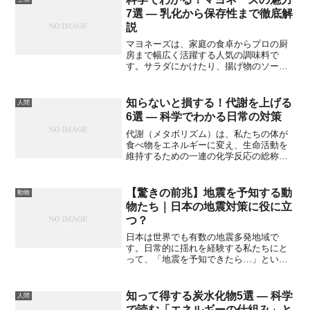
7選 ― 乳化から保存性まで徹底解
説
マヨネーズは、家庭の食卓からプロの厨
房まで幅広く活躍する人気の調味料で
す。サラダにかけたり、揚げ物のソース
にしたり、パンに塗ったりと用途は無限
大。しかし、その裏側には「乳化」とい
う化学現象が隠れており、実は科学的に
知らないと損する！代謝を上げる
人間
とても興味深い食品でもあります。この
6選 — 科学でわかる日常の対策
記事では、マヨネーズの構造や乳化のメ
カニズム、日本と海外の違い、保存性の
代謝（メタボリズム）は、私たちの体が
秘密などを7つの視点から解説します。難
食べ物をエネルギーに変え、生命活動を
しい化学式は使わず、誰でも理解できる
維持するための一連の化学反応の総称で
ようにまとめていますので、「マヨネー
す。ダイエットや健康、疲れやすさ、老
ズって奥が深いんだ！」と感じてもらえ
化対策など「代謝」にまつわる話題は日
るはずです。
常でよく聞きますが、裏にある仕組みを
【驚きの前兆】地震を予知する動
動物
理解すると、実践する対策の効果がぐっ
物たち｜日本の地震対策に役に立
と分かりやすくなります。本記事では、
つ？
科学的知見に基づき「生活で実践できる6
つのポイント（6選）」を中心に、代謝の
日本は世界でも有数の地震多発地域で
基礎、栄養・ホルモンの関係、最新の測
す。日常的に揺れを経験する私たちにと
定技術やマイナーだけれど重要な知見ま
って、「地震を予知できたら…」という
で、一般向けに分かりやすく解説しま
願いは切実なもの。古くから「ナマズが
す。最後に日常で使えるチェックリスト
暴れると地震が来る」といった言い伝え
も付けますので、ぜひ実践に役立ててく
があり、動物たちが地震を察知する能力
知って得する炭水化物5選 — 科学
人間
ださい。
を持つと考えられてきました。近年で
で読む「エネルギーの仕組み」と