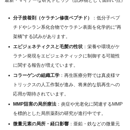
最新・マイナーな研究トピック（読み物として面白い点）
分子接着剤（ケラチン修復ペプチド）
：低分子ペプ
チドやシラン系化合物でケラチン表面を化学的に“再
架橋”する試みがあります。
エピジェネティクスと毛髪の性状
：栄養や環境がケ
ラチン発現をエピジェネティックに制御する可能性
に関する報告が増えています。
コラーゲンの組織工学
：再生医療分野では真皮様マ
トリックスの人工作製が進み、将来的な肌再生への
応用が期待されています。
MMP阻害の局所療法
：炎症や光老化に関連するMMP
を標的とした局所薬剤の研究が進行中です。
微量元素の局所・経口影響
：亜鉛・鉄などの微量元