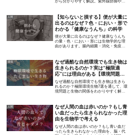
から分かりやすく解説。紫外線防御や昆
トピックまで、まとめます。
虫との共進化など、生物学的な本質を知
ることで、効果的な食材選びや食べ方が
分かります。アントシアニン、カテキ
【知らないと損する】便が大量に
人間
ン、ケルセチンなどの正体に迫る決定
出るのはなぜ？色・におい・形で
版。
わかる「健康なうんち」の科学
便が大量に出るのはなぜ？健康なうんち
の量・色・におい・形には生物学的な理
由があります。腸内細菌・消化・免疫の
関係から「便で健康チェックする方法」
をわかりやすく解説します。
なぜ過酷な自然環境でも生き物は
環境
生きられるのか？実は“極限適
応”には理由がある【環境問題と
生物の関係も解説】
なぜ過酷な自然環境でも生き物は生きら
れるのか？極限環境生物7選を通して、環
境問題と生物の関係をわかりやすく解
説。自然環境とは何かも含め、一般向け
に理解できる記事です。
なぜ人間の血は赤いのか？もし青
人間
い血だったら生きられなかった理
由を生物学で考える
なぜ人間の血は赤いのか？もし青い血だ
ったら生きられなかった理由を、脳・代