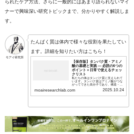
られたケア方法、さらに一般的にはあまり語られないマイ
ナーで興味深い研究トピックまで、分かりやすく解説しま
す。
たんぱく質は体内で様々な役割を果たしてい
ます。詳細を知りたい方はこちら！
モアイ研究所
【保存版】タンパク質・アミノ
酸の基礎と実践 — 必読の6つの
ポイント＋日常で使えるチェッ
クリスト
私たちの体はタンパク質に支えられて
います。タンパク質はアミノ酸がつな
がってできた高分子であり、構造・酵
素活性・情報伝達・免疫など、生物学
2025.10.24
moairesearchlab.com
的機能のほとんどを担っています。本
稿では「基礎知識」から「分子レベル
の構造と機能」「代謝」「免疫」「睡
眠と合成」「実生活での摂り方・応
用」まで、研究視点と実践視点の両方
を意識して解説します。