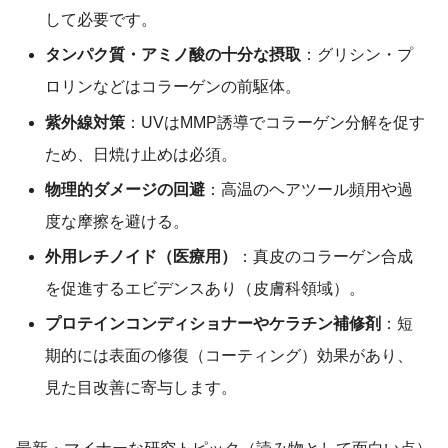
して必要です。
タンパク質・アミノ酸の十分な摂取
：グリシン・プ
ロリンなどはコラーゲンの前駆体。
紫外線対策
：UVはMMP誘導でコラーゲン分解を促す
ため、日焼け止めは必須。
物理的ダメージの回避
：高温のヘアツール頻用や過
度な摩擦を避ける。
外用レチノイド（医療用）
：真皮のコラーゲン合成
を促進するエビデンスあり（皮膚科領域）。
プロテインコンディショナーやケラチン補修剤
：短
期的には表面の修復（コーティング）効果があり、
見た目改善に寄与します。