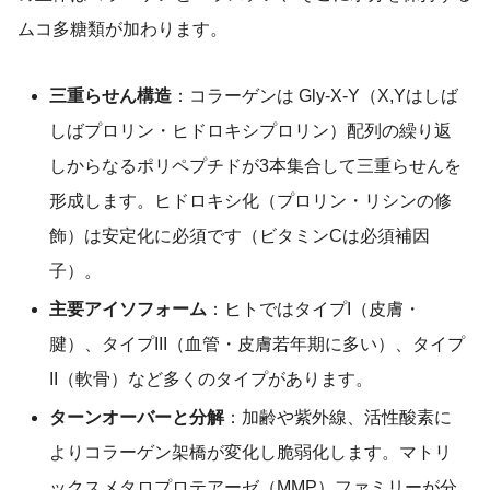
ムコ多糖類が加わります。
三重らせん構造
：コラーゲンは Gly-X-Y（X,Yはしば
しばプロリン・ヒドロキシプロリン）配列の繰り返
しからなるポリペプチドが3本集合して三重らせんを
形成します。ヒドロキシ化（プロリン・リシンの修
飾）は安定化に必須です（ビタミンCは必須補因
子）。
主要アイソフォーム
：ヒトではタイプI（皮膚・
腱）、タイプIII（血管・皮膚若年期に多い）、タイプ
II（軟骨）など多くのタイプがあります。
ターンオーバーと分解
：加齢や紫外線、活性酸素に
よりコラーゲン架橋が変化し脆弱化します。マトリ
ックスメタロプロテアーゼ（MMP）ファミリーが分