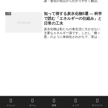
謝・進化の視点からわかりやすく解説。
知って得する炭水化物5選 — 科学
人間
で読む「エネルギーの仕組み」と
日常の工夫
炭水化物は私たちの食生活に欠かせない
主要なエネルギー源です。しかし「糖＝
悪」のように単純化されがちで、実は分
子構造や消化のされ方、腸内細菌との相
互作用など、生物学的に見ると非常に多
層的な性質を持っています。本記事では
「単糖／二糖／多糖」「甘みの分子機
構」「低GI食品の選び方」「不溶性／水
溶性食物繊維の違い」「脳への影響と実
践的アドバイス」という5つのトピックに
分けて、分子レベルや生理学的な裏付け
を交えながら、日常で活かせる知識をわ
かりやすく解説します。
メニュー
ホーム
検索
トップ
サイドバー