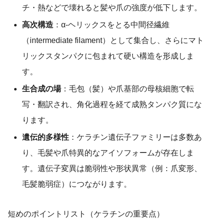
チ・熱などで壊れると髪や爪の強度が低下します。
高次構造
：α-ヘリックスをとる中間径繊維
（intermediate filament）として集合し、さらにマト
リックスタンパクに包まれて硬い構造を形成しま
す。
生合成の場
：毛包（髪）や爪基部の母核細胞で転
写・翻訳され、角化過程を経て成熟タンパク質にな
ります。
遺伝的多様性
：ケラチン遺伝子ファミリーは多数あ
り、毛髪や爪特異的なアイソフォームが存在しま
す。遺伝子変異は脆弱性や形状異常（例：爪変形、
毛髪脆弱症）につながります。
短めのポイントリスト（ケラチンの重要点）