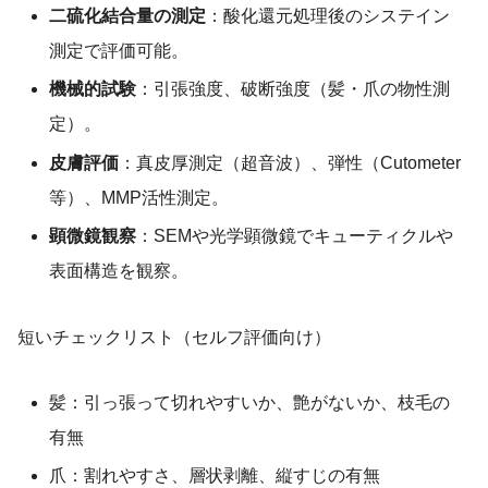
二硫化結合量の測定
：酸化還元処理後のシステイン
測定で評価可能。
機械的試験
：引張強度、破断強度（髪・爪の物性測
定）。
皮膚評価
：真皮厚測定（超音波）、弾性（Cutometer
等）、MMP活性測定。
顕微鏡観察
：SEMや光学顕微鏡でキューティクルや
表面構造を観察。
短いチェックリスト（セルフ評価向け）
髪：引っ張って切れやすいか、艶がないか、枝毛の
有無
爪：割れやすさ、層状剥離、縦すじの有無