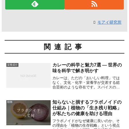
モアイ研究所
関連記事
カレーの科学と魅力7選 — 世界の
栄養成分
味を科学で解き明かす
カレーは、ただの「おいしい料理」では
なく、文化・化学・栄養学が交差する総
合芸術のような存在です。スパイスの香
り成分、油脂との相互作用、加熱による
化学反応、さらには食材ごとの栄養バラ
ンスまで、カレーには「科学的に語れ
知らないと損するフラボノイドの
植物
る」要素がたくさん詰まっています。本
仕組み｜植物の「生き残り戦略」
記事では、カレーを科学的な視点で深掘
が私たちの健康を助ける理由
りし、世界のバリエーション、調理化
学、栄養学的利点、健康にまつわるエビ
フラボノイドがなぜ健康に良いのか、そ
デンス、家庭でできる実践テクニック、
の理由を「植物の生存戦略」という視点
そして意外と知られていないマイナーな