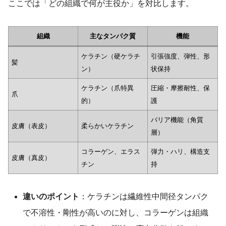
ここでは「どの組織で何が主役か」を対比します。
組織
主なタンパク質
機能
ケラチン（硬ケラチ
引張強度、弾性、形
髪
ン）
状保持
ケラチン（爪特異
圧縮・摩擦耐性、保
爪
的）
護
バリア機能（角質
皮膚（表皮）
柔らかいケラチン
層）
コラーゲン、エラス
弾力・ハリ、構造支
皮膚（真皮）
チン
持
違いのポイント
：ケラチンは繊維性中間径タンパク
で不溶性・剛性が高いのに対し、コラーゲンは組織