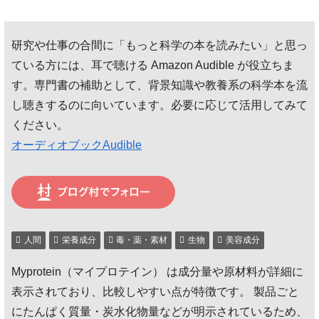
込
み
研究や仕事の合間に「もっと科学の本を読みたい」と思っ
中…
ている方には、耳で聴ける Amazon Audible が役立ちま
す。専門書の補助として、背景知識や教養系の科学本を流
し聴きするのに向いています。必要に応じて活用してみて
ください。
オーディオブックAudible
人間
栄養成分
毒・薬・素材
生物
美容成分
Myprotein（マイプロテイン） は成分量や原材料が詳細に
表示されており、比較しやすい点が特徴です。 製品ごと
にたんぱく質量・炭水化物量などが明示されているため、