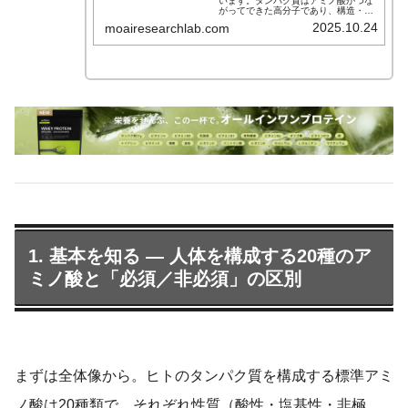
います。タンパク質はアミノ酸がつな
がってできた高分子であり、構造・酵
素活性・情報伝達・免疫など、生物学
2025.10.24
moairesearchlab.com
的機能のほとんどを担っています。本
稿では「基礎知識」から「分子レベル
の構造と機能」「代謝」「免疫」「睡
眠と合成」「実生活での摂り方・応
用」まで、研究視点と実践視点の両方
を意識して解説します。
1. 基本を知る — 人体を構成する20種のア
ミノ酸と「必須／非必須」の区別
まずは全体像から。ヒトのタンパク質を構成する標準アミ
ノ酸は20種類で、それぞれ性質（酸性・塩基性・非極