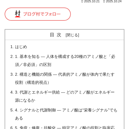
2025.10.21
2025.10.24
目次
はじめ
1. 基本を知る — 人体を構成する20種のアミノ酸と「必
須／非必須」の区別
2. 構造と機能の関係 — 代表的アミノ酸が体内で果たす
役割（構造的視点）
3. 代謝とエネルギー供給 — どのアミノ酸がエネルギー
源になるか
4. シグナルと代謝制御 — アミノ酸は“栄養シグナル”でも
ある
5. 免疫・修復・抗酸化 — 特定アミノ酸の役割と臨床応