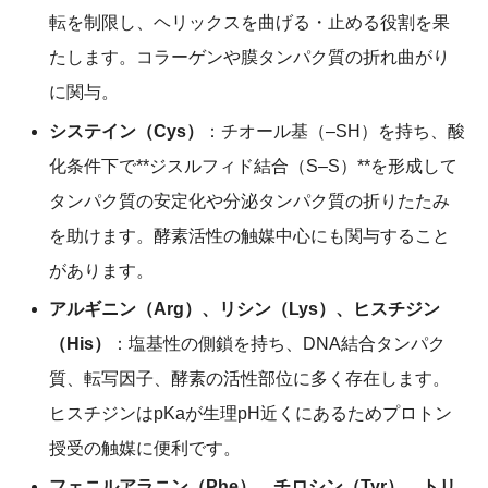
転を制限し、ヘリックスを曲げる・止める役割を果
たします。コラーゲンや膜タンパク質の折れ曲がり
に関与。
システイン（Cys）
：チオール基（–SH）を持ち、酸
化条件下で**ジスルフィド結合（S–S）**を形成して
タンパク質の安定化や分泌タンパク質の折りたたみ
を助けます。酵素活性の触媒中心にも関与すること
があります。
アルギニン（Arg）、リシン（Lys）、ヒスチジン
（His）
：塩基性の側鎖を持ち、DNA結合タンパク
質、転写因子、酵素の活性部位に多く存在します。
ヒスチジンはpKaが生理pH近くにあるためプロトン
授受の触媒に便利です。
フェニルアラニン（Phe）、チロシン（Tyr）、トリ