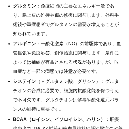
グルタミン
：免疫細胞の主要なエネルギー源であ
り、腸上皮の維持や傷の修復に関与します。外科手
術後や重症患者でグルタミンの需要が増えることが
知られています。
アルギニン
：一酸化窒素（NO）の前駆体であり、血
管拡張や免疫応答、創傷治癒に関与します。条件に
よっては補給が有益とされる状況がありますが、敗
血症など一部の病態では注意が必要です。
システイン
（＋グルタミン酸、グリシン）：グルタ
チオンの合成に必要で、細胞内抗酸化能を保つうえ
で不可欠です。グルタチオンは解毒や酸化還元バラ
ンスの維持に重要です。
BCAA（ロイシン、イソロイシン、バリン）
：肝疾
患患者ではBCAA補給が筋肉量維持や肝性脳症の改善