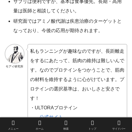
サプリは便利ですが、基本は食事優先。長期・高用
量は医師と相談してください。
研究面ではアミノ酸代謝は疾患治療のターゲットと
なっており、今後の応用が期待されます。
私もランニングが趣味なのですが、長距離走
をするにあたって、筋肉の維持は難しいんで
モアイ研究所
す。なのでプロテインをつかうことで、筋肉
の材料を維持するように心がけています。プ
ロテインの選択基準は、おいしさと安さで
す！
・ULTORAプロテイン
→ 公式サイト ←
・My protein
メニュー
ホーム
検索
トップ
サイドバー