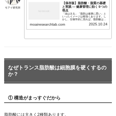
【保存版】脂肪酸・脂質の基礎
と実践 — 健康管理に効く９つの
モアイ研究所
視点
「油は太る」「脂肪は健康に悪い」と
いったイメージは根強くあります。し
かし、生物学的に見れば、脂肪酸は生
命維持に欠かせない重要な分子群で
2025.10.24
moairesearchlab.com
す。細胞膜の材料となり、ホルモンや
神経伝達物質の前駆体にもなるなど、
私たちの体は脂肪によって形作られ、
機能しています。 本記事では、脂肪酸
の基礎構造から、良い油・悪い油の化
学的違い、そして最新の研究が示す
「脂肪の健康作用」までを、科学の視
点から総合的に解説します。
なぜトランス脂肪酸は細胞膜を硬くするの
か？
① 構造がまっすぐだから
脂肪酸には大きく2種類あります。