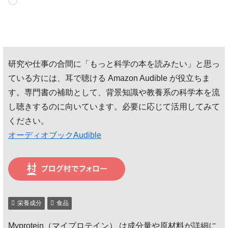
読
み
込
み
研究や仕事の合間に「もっと科学の本を読みたい」と思っ
中…
ている方には、耳で聴ける Amazon Audible が役立ちま
す。専門書の補助として、背景知識や教養系の科学本を流
し聴きするのに向いています。必要に応じて活用してみて
ください。
オーディオブックAudible
栄養成分
食品
Myprotein（マイプロテイン） は成分量や原材料が詳細に