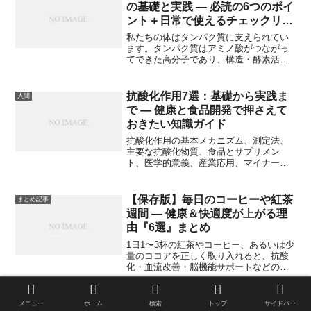
の基礎と実践 — 必読の6つのポイ
ント＋日常で使えるチェックリス
ト
私たちの体はタンパク質に支えられてい
ます。タンパク質はアミノ酸がつながっ
てできた高分子であり、構造・酵素活
性・情報伝達・免疫など、生物学的機能
のほとんどを担っています。本稿では
「基礎知識」から「分子レベルの構造と
抗酸化作用7選：基礎から実践ま
人間
機能」「代謝」「免疫」「睡眠と合成」
で — 健康と食品開発で押さえて
「実生活での摂り方・応用」まで、研究
おきたい知識ガイド
視点と実践視点の両方を意識して解説し
ます。
抗酸化作用の基本メカニズム、測定法、
主要な抗酸化物質、食品とサプリメン
ト、医学的意義、産業応用、マイナーな
最前線トピックまで詳説します。科学系
ブログ向けに図解的な説明と実践的アド
バイスを交えて解説します。
【保存版】毎日のコーヒーや紅茶
まとめ記事
週間 — 健康＆快適度が上がる理
由『6選』まとめ
1日1〜3杯の紅茶やコーヒー、あるいは少
量のココアを正しく取り入れると、抗酸
化・血流改善・脳機能サポートなどの恩
恵が期待できます。本記事は「紅茶（健
康）」「紅茶（香り）」「コーヒー」
「ココア」「カフェインの基礎」「自然
食品添加物の科学：知っておくべ
メニュー
ホーム
検索
トップ
サイドバー
人間