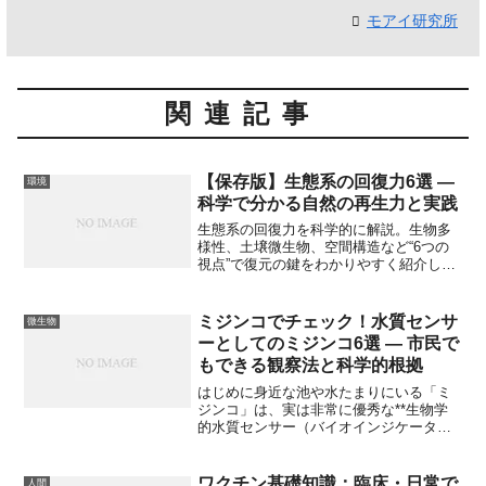
モアイ研究所
関連記事
【保存版】生態系の回復力6選 —
環境
科学で分かる自然の再生力と実践
生態系の回復力を科学的に解説。生物多
様性、土壌微生物、空間構造など“6つの
視点”で復元の鍵をわかりやすく紹介しま
す。実践的チェックリスト付き。
ミジンコでチェック！水質センサ
微生物
ーとしてのミジンコ6選 — 市民で
もできる観察法と科学的根拠
はじめに身近な池や水たまりにいる「ミ
ジンコ」は、実は非常に優秀な**生物学
的水質センサー（バイオインジケータ
ー）**です。化学分析では見逃しがちな
複合的なストレス（混合汚染や酸素変動
など）に対して敏感に反応し、その挙動
ワクチン基礎知識：臨床・日常で
人間