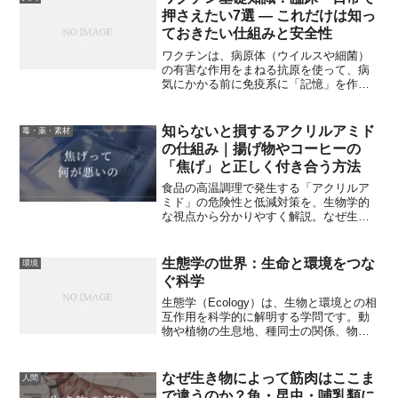
や生存率を観察すること...
押さえたい7選 — これだけは知っ
ておきたい仕組みと安全性
ワクチンは、病原体（ウイルスや細菌）
の有害な作用をまねる抗原を使って、病
気にかかる前に免疫系に「記憶」を作ら
せる医薬品です。実際の感染と比べて重
篤化リスクを避けつつ、抗体や細胞性免
疫を誘導します。世界保健機関（WHO）
知らないと損するアクリルアミド
毒・薬・素材
や各国公衆衛生機関は、ワクチンを「疾
の仕組み｜揚げ物やコーヒーの
病予防の最も安全で効果的な方法の一
「焦げ」と正しく付き合う方法
つ」と位置づけています。
食品の高温調理で発生する「アクリルア
ミド」の危険性と低減対策を、生物学的
な視点から分かりやすく解説。なぜ生成
されるのか、健康への影響は？家庭です
ぐ実践できるジャガイモの保存法や、焦
がさない調理のコツなど、明日から役立
生態学の世界：生命と環境をつな
環境
つ具体策7選を紹介します。
ぐ科学
生態学（Ecology）は、生物と環境との相
互作用を科学的に解明する学問です。動
物や植物の生息地、種同士の関係、物質
やエネルギーの循環、気候変動の影響な
ど、テーマは多岐にわたります。近年で
は、地球温暖化や生物多様性の喪失、外
なぜ生き物によって筋肉はここま
人間
来種問題など、環境問題と直結したテー
で違うのか？魚・昆虫・哺乳類に