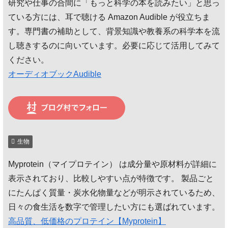
研究や仕事の合間に「もっと科学の本を読みたい」と思っ
中…
ている方には、耳で聴ける Amazon Audible が役立ちま
す。専門書の補助として、背景知識や教養系の科学本を流
し聴きするのに向いています。必要に応じて活用してみて
ください。
オーディオブックAudible
生物
Myprotein（マイプロテイン） は成分量や原材料が詳細に
表示されており、比較しやすい点が特徴です。 製品ごと
にたんぱく質量・炭水化物量などが明示されているため、
日々の食生活を数字で管理したい方にも選ばれています。
高品質、低価格のプロテイン【Myprotein】