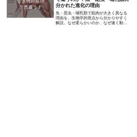
マとして注目されていますが、生態学は
分かれた進化の理由
単なる「自然観察」ではなく、数学、化
学、物理学、情報科学までを駆使する総
魚・昆虫・哺乳類で筋肉が大きく異なる
合科学です。
理由を、生物学的視点から分かりやすく
解説。なぜ柔らかいのか、なぜ速く動け
るのかが日常感覚とつながります。