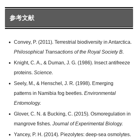
参考文献
Convey, P. (2011). Terrestrial biodiversity in Antarctica.
Philosophical Transactions of the Royal Society B.
Knight, C. A., & Duman, J. G. (1986). Insect antifreeze
proteins.
Science.
Seely, M., & Henschel, J. R. (1998). Emerging
patterns in Namibia fog beetles.
Environmental
Entomology.
Glover, C. N. & Bucking, C. (2015). Osmoregulation in
mangrove fishes.
Journal of Experimental Biology.
Yancey, P. H. (2014). Piezolytes: deep-sea osmolytes.