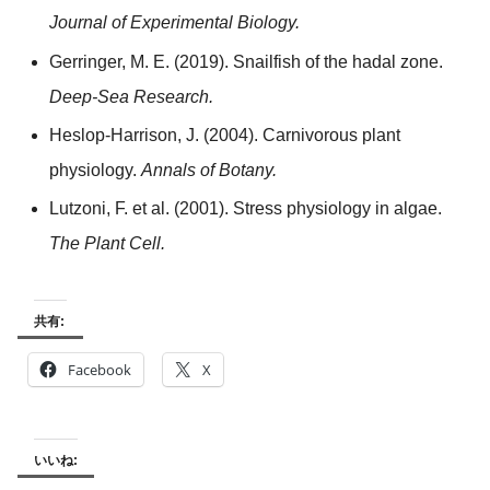
Journal of Experimental Biology.
Gerringer, M. E. (2019). Snailfish of the hadal zone.
Deep-Sea Research.
Heslop-Harrison, J. (2004). Carnivorous plant
physiology.
Annals of Botany.
Lutzoni, F. et al. (2001). Stress physiology in algae.
The Plant Cell.
共有:
Facebook
X
いいね: