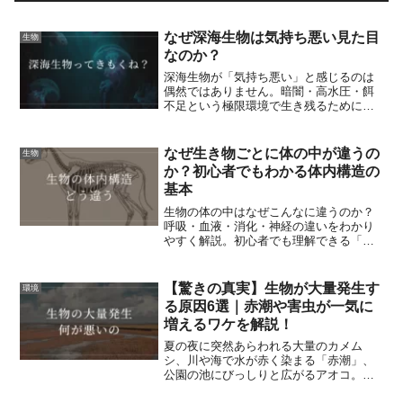
なぜ深海生物は気持ち悪い見た目
生物
なのか？
深海生物が「気持ち悪い」と感じるのは
偶然ではありません。暗闇・高水圧・餌
不足という極限環境で生き残るために進
化した結果です。本記事では、生物学的
に正確な理由を一般向けにやさしく解説
し、見た目の違和感の正体を納得できる
なぜ生き物ごとに体の中が違うの
生物
形で説明します。
か？初心者でもわかる体内構造の
基本
生物の体の中はなぜこんなに違うのか？
呼吸・血液・消化・神経の違いをわかり
やすく解説。初心者でも理解できる「体
内構造の仕組み」と生き物の進化の理由
がわかります。
【驚きの真実】生物が大量発生す
環境
る原因6選｜赤潮や害虫が一気に
増えるワケを解説！
夏の夜に突然あらわれる大量のカメム
シ、川や海で水が赤く染まる「赤潮」、
公園の池にびっしりと広がるアオコ。こ
うした「生物の大量発生」は、ニュース