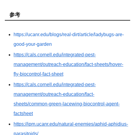
参考
https://ucanr.edu/blogs/real-dirt/article/ladybugs-are-
good-your-garden
https://cals.cornell.edu/integrated-pest-
management/outreach-education/fact-sheets/hover-
fly-biocontrol-fact-sheet
https://cals.cornell.edu/integrated-pest-
management/outreach-education/fact-
sheets/common-green-lacewing-biocontrol-agent-
factsheet
https://ipm.ucanr.edu/natural-enemies/aphid-aphidius-
parasitoids/