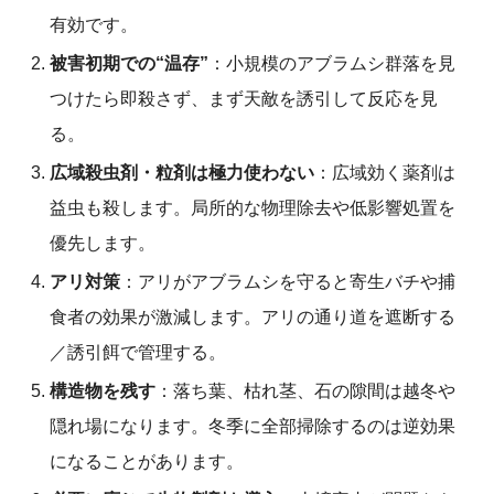
有効です。
被害初期での“温存”
：小規模のアブラムシ群落を見
つけたら即殺さず、まず天敵を誘引して反応を見
る。
広域殺虫剤・粒剤は極力使わない
：広域効く薬剤は
益虫も殺します。局所的な物理除去や低影響処置を
優先します。
アリ対策
：アリがアブラムシを守ると寄生バチや捕
食者の効果が激減します。アリの通り道を遮断する
／誘引餌で管理する。
構造物を残す
：落ち葉、枯れ茎、石の隙間は越冬や
隠れ場になります。冬季に全部掃除するのは逆効果
になることがあります。