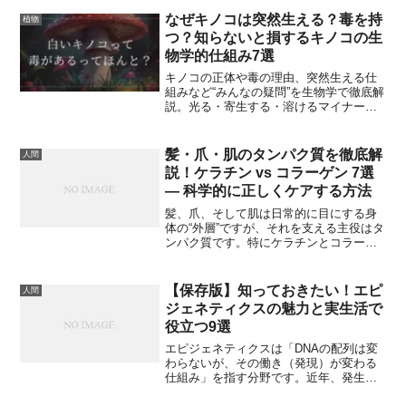
で取り上げられることも多く、「なぜこ
んなに一気に増えるの？」と不思議に思
なぜキノコは突然生える？毒を持
植物
ったことはありませんか？実は、大量発
つ？知らないと損するキノコの生
生には いくつかの共通する原因 があり、
物学的仕組み7選
自然界のバランスが崩れると一気に表面
化します。本記事では、その原因を6つに
キノコの正体や毒の理由、突然生える仕
まとめて、わかりやすく解説していきま
組みなど“みんなの疑問”を生物学で徹底解
す。ちょっと専門的な内容も、身近な例
説。光る・寄生する・溶けるマイナー種7
やイメージを使って説明しますので安心
選も紹介し、森の見え方が変わる保存版
してください。
のキノコ入門記事です。
髪・爪・肌のタンパク質を徹底解
人間
説！ケラチン vs コラーゲン 7選
— 科学的に正しくケアする方法
髪、爪、そして肌は日常的に目にする身
体の“外層”ですが、それを支える主役はタ
ンパク質です。特にケラチンとコラーゲ
ンは構造的役割が明確で、見た目・強
度・弾力といった性質を大きく左右しま
す。本稿では、分子レベルの違いから組
【保存版】知っておきたい！エピ
人間
織での役割、ダメージの原因、科学的に
ジェネティクスの魅力と実生活で
裏付けられたケア方法、さらに一般的に
役立つ9選
はあまり語られないマイナーで興味深い
研究トピックまで、科学系ブログ読者向
エピジェネティクスは「DNAの配列は変
けに専門性を保ちつつ分かりやすく解説
わらないが、その働き（発現）が変わる
します。
仕組み」を指す分野です。近年、発生
学・がん研究・神経科学・栄養学など幅