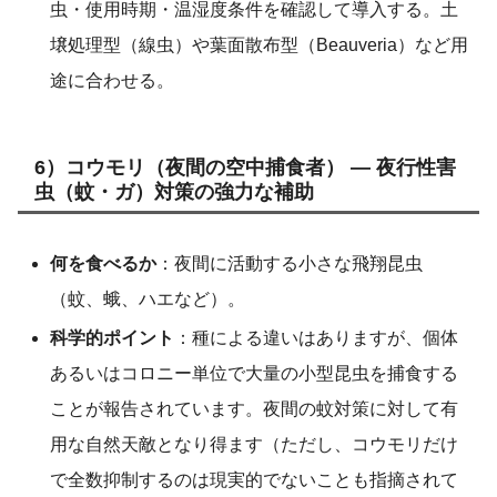
虫・使用時期・温湿度条件を確認して導入する。土
壌処理型（線虫）や葉面散布型（Beauveria）など用
途に合わせる。
6）コウモリ（夜間の空中捕食者） — 夜行性害
虫（蚊・ガ）対策の強力な補助
何を食べるか
：夜間に活動する小さな飛翔昆虫
（蚊、蛾、ハエなど）。
科学的ポイント
：種による違いはありますが、個体
あるいはコロニー単位で大量の小型昆虫を捕食する
ことが報告されています。夜間の蚊対策に対して有
用な自然天敵となり得ます（ただし、コウモリだけ
で全数抑制するのは現実的でないことも指摘されて