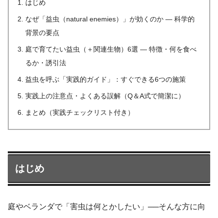
はじめ
なぜ「益虫（natural enemies）」が効くのか — 科学的
背景の要点
庭で育てたい益虫（＋関連生物）6選 — 特徴・何を食べ
るか・誘引法
益虫を呼ぶ「実践的ガイド」：すぐできる6つの施策
実践上の注意点・よくある誤解（Q＆A式で簡潔に）
まとめ（実践チェックリスト付き）
はじめ
庭やベランダで「害虫は何とかしたい」──そんな方に向