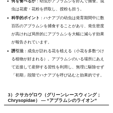
何を食べるか
：幼虫がアブラムシを好んで捕食。成
虫は花蜜・花粉を摂取し、授粉も担う。
科学的ポイント
：ハナアブの幼虫は発育期間中に数
百匹のアブラムシを捕食することがあり、発生密度
が高ければ局所的にアブラムシを大幅に減らす効果
が報告されています。
誘引法
：成虫が訪れる花を植える（小花を多数つけ
る植物が好まれる）。アブラムシのいる場所にあえ
て近接して産卵する習性を利用し、無理に駆除せず
「初期」段階でハナアブを呼び込むと効果的です。
3）クサカゲロウ（グリーンレースウィング；
Chrysopidae） — “アブラムシのライオン”