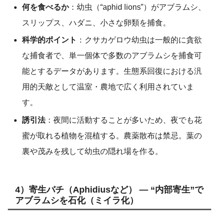
何を食べるか
：幼虫（“aphid lions”）がアブラムシ、
スリップス、ハダニ、小さな卵類を捕食。
科学的ポイント
：クサカゲロウ幼虫は一般的に貪欲
な捕食者で、単一個体で多数のアブラムシを捕食可
能とするデータがあります。生態系回復における汎
用的天敵として温室・農地で広く利用されていま
す。
誘引法
：夜間に活動することが多いため、夜でも花
蜜が取れる植物を混植する。農薬散布は禁忌。葉の
裏や茂みを残して幼虫の隠れ場を作る。
4）寄生バチ（Aphidiusなど） — “内部寄生”で
アブラムシを石化（ミイラ化）