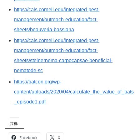
https://cals.cornell.edu/integrated-pest-
management/outreach-education/fact-
sheets/beauveria-bassiana
https://cals.cornell.edu/integrated-pest-
management/outreach-education/fact-
sheets/steinernema-carpocapsae-beneficial-
nematode-sc
https://batcon.org/wp-
content/uploads/2020/04/calculate_the_value_of_bats
_episode1.pdf
共有:
Facebook
X