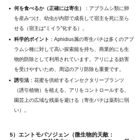
何を食べるか（正確には寄生）
：アブラムシ類に卵
を産みつけ、幼虫が内部で成長して宿主を死に至ら
せる（宿主は“ミイラ”化する）。
科学的ポイント
：Aphidius属の寄生バチは多くのアブ
ラムシ種に対して高い探索能を持ち、商業的にも生
物的防除として利用されています。アリによる妨害
を受けやすいため、周辺のアリ防除も重要です。
誘引法
：花蜜を供給するインセクタリープランツ
（誘引植物）を植える、アリをコントロールする、
園芸上の広域な残薬を避ける（寄生バチは薬剤に弱
い）。
5）エントモパソジェン（微生物的天敵：