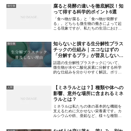
簡単に試せるマイナーだけど効果的な自
腐ると発酵の違いを徹底解説！知
微生物
然消臭法を6つ紹介します。
って得する科学的ポイント6選
「食べ物が腐る」と「食べ物が発酵す
る」。どちらも微生物の働きによって起
こる現象ですが、私たちの生活における
イメージは大きく異なります。腐敗は食
中毒や不快な臭いの原因になる一方、発
酵は味や栄養を高める働きを持ち、味
知らないと損する生分解性プラス
微生物
噌・醤油・ヨーグルト・ワインなど多く
チックの仕組み｜エコなはずの
の食品に利用されています。本記事で
「分解するプラ」が普及しない理
は、「腐る」と「発酵」の科学的な違い
由
をわかりやすく整理し、具体的な例やあ
話題の生分解性プラスチックについて、
まり知られていないマイナーな知見も紹
微生物が水や二酸化炭素に分解する科学
介します。読んだ後には、日常の食品管
的な仕組みを分かりやすく解説。ポリ乳
理や健康的な食生活に役立つ知識が身に
酸（PLA）やGreen Planet®などの種類の
つくはずです。
特徴から、コスト・耐久性・処理施設不
足といった普及しない理由（問題点・デ
【ミネラルとは？】種類や体への
人間
メリット）まで、正しく知っておきたい
影響、意外な場所に含まれるミネ
知識を網羅。
ラルとは？
ミネラルは私たちの体の基本的な機能を
支えるために欠かせない栄養素です。カ
ルシウムや鉄、亜鉛など、様々な種類の
ミネラルが存在し、それぞれが異なる役
割を担っています。本記事では、ミネラ
ルの種類、体への影響、そして自然界で