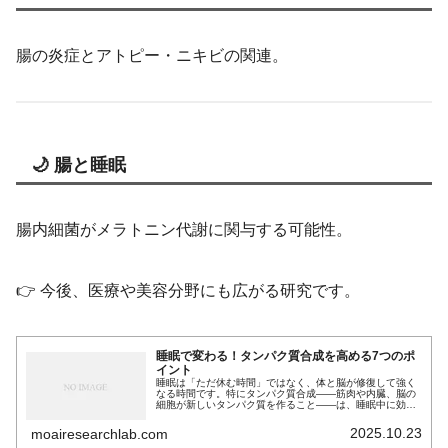
腸の炎症とアトピー・ニキビの関連。
🌙 腸と睡眠
腸内細菌がメラトニン代謝に関与する可能性。
👉 今後、医療や美容分野にも広がる研究です。
睡眠で変わる！タンパク質合成を高める7つのポ
イント
睡眠は「ただ休む時間」ではなく、体と脳が修復して強く
なる時間です。特にタンパク質合成――筋肉や内臓、脳の
細胞が新しいタンパク質を作ること――は、睡眠中に効率
よく進みます。本記事では、専門的な話をできるだけやさ
しく説明し、日常ですぐに実践できるコツもまとめます。
2025.10.23
moairesearchlab.com
研究の要点をやさしく噛み砕いているので、運動をする人