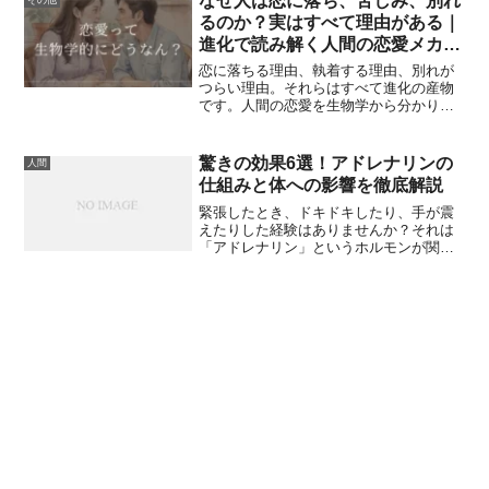
なぜ人は恋に落ち、苦しみ、別れ
その他
果たす重要な役割について、わかりやす
るのか？実はすべて理由がある｜
く解説します。
進化で読み解く人間の恋愛メカニ
ズム10選
恋に落ちる理由、執着する理由、別れが
つらい理由。それらはすべて進化の産物
です。人間の恋愛を生物学から分かりや
すく解説し、感情に振り回されない視点
を提供します。
驚きの効果6選！アドレナリンの
人間
仕組みと体への影響を徹底解説
緊張したとき、ドキドキしたり、手が震
えたりした経験はありませんか？それは
「アドレナリン」というホルモンが関係
しています。アドレナリン（英語：
epinephrine）は、私たちの体が“危
険”や“ストレス”を感じた瞬間に分泌され
る物質です。いわば「体を一瞬で戦闘モ
ードに切り替えるスイッチ」です。この
記事では、アドレナリンがどこで作られ
るのか体のどんな部分にどう作用するの
か医学や研究でどう利用されているのか
そしてあまり知られていない進化的・研
究的なお話