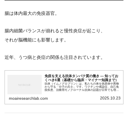
腸は体内最大の免疫器官。
腸内細菌バランスが崩れると慢性炎症が起こり、
それが脳機能にも影響します。
近年、うつ病と炎症の関係も注目されています。
免疫を支える抗体タンパク質の働き — 知ってお
くべき6選（基礎から臨床・マイナー知識まで）
抗体（イムノグロブリン）は、私たちの体を病原体や異物
から守る「分子の兵士」です。ワクチンや感染症、自己免
疫疾患、治療用モノクローナル抗体の話題が日常でも増
え、抗体の基本的な働きや特徴を正しく理解することは非
常に重要です。本記事では、抗体の構造と主要な機能、免
2025.10.23
moairesearchlab.com
疫系を動員する仕組み、抗体がどう多様化して学習（記
憶）するか、さらに臨床応用や注意点、そしてややマイナ
ーで専門的だが知っておくと役立つ知識まで、科学系ブロ
グ読者向けに具体例と図示しやすい箇条書きを交えて解説
します。SEOを意識して主要キーワード（抗体、免疫、中
和、補体、オプソニゼーション、IgG、IgA、モノクローナ
ル抗体、Fc受容体、ADE、FcRn）を散りばめています。