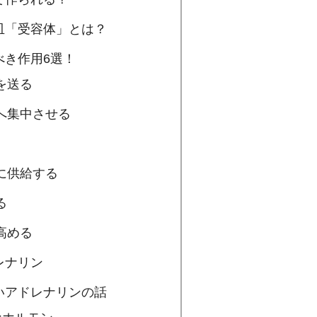
け皿「受容体」とは？
べき作用6選！
を送る
へ集中させる
に供給する
る
高める
レナリン
ないアドレナリンの話