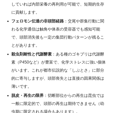
していれば内部栄養の再利用が可能で、短期的生存
に貢献します。
フェロモン伝達の非頭部経路
：交尾や群集行動に関
わる化学通信は触角や体表の受容器でも感知可能
で、頭部消失後も一定の集団行動パターンが残るこ
とがあります。
殺虫剤耐性と代謝酵素
：ある種のゴキブリは代謝酵
素（P450など）が豊富で、化学ストレスに強い個体
がいます。これが都市伝説的な「しぶとさ」に部分
的に寄与しますが、頭部喪失とは直接の因果関係は
薄いです。
脱皮・再生の限界
：切断部位からの再生は昆虫では
一般に限定的で、頭部の再生は期待できません（幼
虫期に限定される場合もあります）。