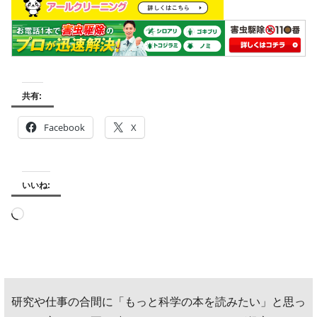
共有:
Facebook
X
いいね:
読
み
込
み
研究や仕事の合間に「もっと科学の本を読みたい」と思っ
中…