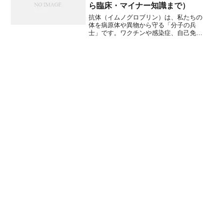
ら臨床・マイナー知識まで）
的エビデンスと理論を交えてわかりやす
く解説します。専門用語は補足説明を入
抗体（イムノグロブリン）は、私たちの
れ、箇条書きや図解的な文章で読みやす
体を病原体や異物から守る「分子の兵
くまとめます。研究の限界や注意点、実
士」です。ワクチンや感染症、自己免疫
践のコツまで網羅していますので、科学
疾患、治療用モノクローナル抗体の話題
系ブログの読者にも満足いただける内容
が日常でも増え、抗体の基本的な働きや
です。
特徴を正しく理解することは非常に重要
です。本記事では、抗体の構造と主要な
機能、免疫系を動員する仕組み、抗体が
どう多様化して学習（記憶）するか、さ
らに臨床応用や注意点、そしてややマイ
ナーで専門的だが知っておくと役立つ知
識まで、科学系ブログ読者向けに具体例
と図示しやすい箇条書きを交えて解説し
ます。SEOを意識して主要キーワード
（抗体、免疫、中和、補体、オプソニゼ
ーション、IgG、IgA、モノクローナル抗
体、Fc受容体、ADE、FcRn）を散りばめ
ています。