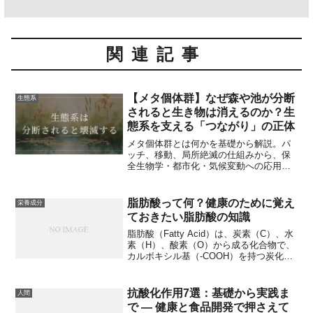
関連記事
【メタ個体群】なぜ森や池が分断
生態系
されると生き物は消えるのか？生
態系を支える「つながり」の正体
メタ個体群とは何かを基礎から解説。パ
ッチ、移動、局所絶滅の仕組みから、保
全生物学・都市化・気候変動への応用、
最新研究までを分かりやすく紹介しま
す。
脂肪酸って何？健康のために覚え
栄養成分
ておきたい脂肪酸の知識
脂肪酸（Fatty Acid）は、炭素（C）、水
素（H）、酸素（O）から成る化合物で、
カルボキシル基（-COOH）を持つ炭化水
素鎖として定義されます。この基本的な
構造から、多様な種類が派生します。本
記事では、脂肪酸の化学的性質や体内で
抗酸化作用7選：基礎から実践ま
人間
の化学反応、さらに健康や環境への影響
で — 健康と食品開発で押さえて
について深掘りしていきます。