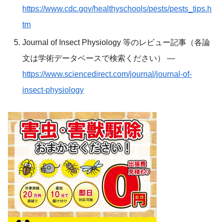
https://www.cdc.gov/healthyschools/pests/pests_tips.h
tm
Journal of Insect Physiology 等のレビュー記事（各論
文は学術データベースで検索ください） —
https://www.sciencedirect.com/journal/journal-of-
insect-physiology