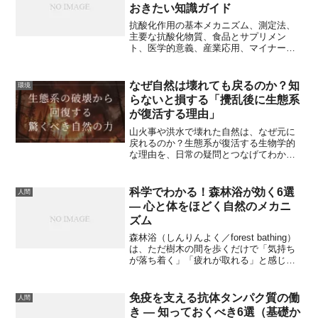
おきたい知識ガイド
抗酸化作用の基本メカニズム、測定法、
主要な抗酸化物質、食品とサプリメン
ト、医学的意義、産業応用、マイナーな
最前線トピックまで詳説します。科学系
ブログ向けに図解的な説明と実践的アド
バイスを交えて解説します。
なぜ自然は壊れても戻るのか？知
環境
らないと損する「攪乱後に生態系
が復活する理由」
山火事や洪水で壊れた自然は、なぜ元に
戻れるのか？生態系が復活する生物学的
な理由を、日常の疑問とつなげてわかり
やすく解説します。
科学でわかる！森林浴が効く6選
人間
— 心と体をほどく自然のメカニ
ズム
森林浴（しんりんよく／forest bathing）
は、ただ樹木の間を歩くだけで「気持ち
が落ち着く」「疲れが取れる」と感じる
行為を指します。近年は日本発祥の概念
として世界的に注目され、医学・心理
学・環境科学の観点から多くの研究が行
免疫を支える抗体タンパク質の働
人間
われています。本記事では「なぜ森林浴
き — 知っておくべき6選（基礎か
がリラックスにつながるのか」を、科学