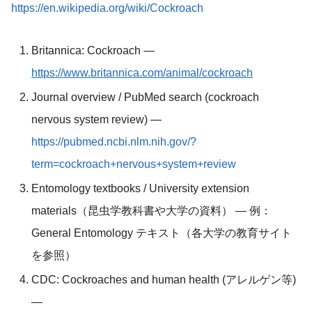
https://en.wikipedia.org/wiki/Cockroach
Britannica: Cockroach —
https://www.britannica.com/animal/cockroach
Journal overview / PubMed search (cockroach
nervous system review) —
https://pubmed.ncbi.nlm.nih.gov/?
term=cockroach+nervous+system+review
Entomology textbooks / University extension
materials（昆虫学教科書や大学の資料） — 例：
General Entomology テキスト（各大学の教育サイト
を参照）
CDC: Cockroaches and human health (アレルゲン等)
—