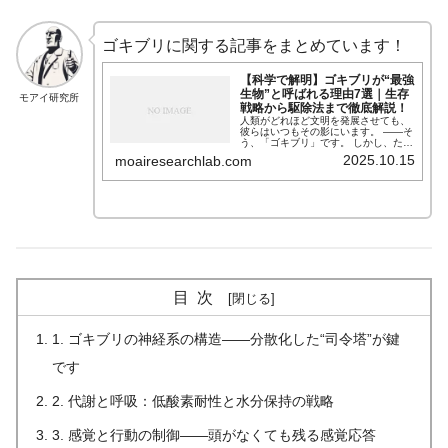
ゴキブリに関する記事をまとめています！
【科学で解明】ゴキブリが“最強
生物”と呼ばれる理由7選｜生存
モアイ研究所
戦略から駆除法まで徹底解説！
人類がどれほど文明を発展させても、
彼らはいつもその影にいます。 ——そ
う、「ゴキブリ」です。 しかし、ただ
の「不快な害虫」と思ってはいけませ
2025.10.15
moairesearchlab.com
ん。 彼らの身体構造・代謝・行動に
は、**驚くほど合理的な“生存の科学”**
が隠されています。 モアイ研究所では
これまで、ゴキブリの進化・生理・駆
除法を科学的に分析した7本の記事を
公開してきました。 今回はそれらを総
まとめし、「なぜゴキブリは滅びない
のか」「どうすれば科学的に制御でき
るのか」を一気に解説します。
目次
1. ゴキブリの神経系の構造――分散化した“司令塔”が鍵
です
2. 代謝と呼吸：低酸素耐性と水分保持の戦略
3. 感覚と行動の制御――頭がなくても残る感覚応答