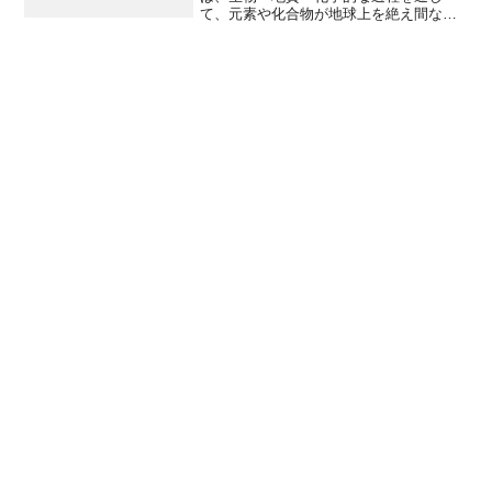
て、元素や化合物が地球上を絶え間なく
循環する現象を指します。水が雲になり
雨になる「水循環」と同じように、炭
素・窒素・リン・硫黄・鉄などの元素
も、海・陸・大気・生物の間を移動し続
けています。