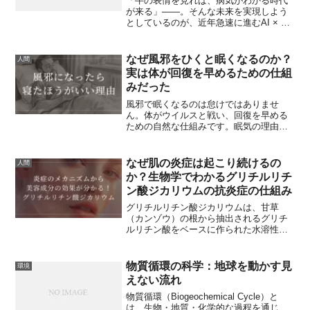
「牛の表情を見れば、病気がわかる時代
う関係するか、そして研究や臨床で注目
が来る」――。そんな未来を実現しよう
されるニッチな情報まで、一般の方にも
としているのが、近年急速に進むAI × 動
わかりやすく解説します。食品や栄養、
物生理学の融合研究です。2024〜2025年
医学的な視点からも実用的に役立つ内容
にかけて、乳牛の健康状態をAIで事前に
を盛り込みます。
予測・診断するシステムが世界中で開発
なぜ風邪をひくと眠くなるのか？
人間
されています。乳量や体温だけでなく、
実は体が回復を早めるための仕組
表情・歩行・反芻（はんすう）行動など
みだった
をリアルタイムで解析し、疾病の発症
を“数日前に検出”できるようになっている
風邪で眠くなるのは怠けではありませ
のです。本記事では、AIがどのように乳
ん。体がウイルスと戦い、回復を早める
牛の生理データを読み解いているのか、
ための自然な仕組みです。眠気の理由と
そして畜産業と生物学にどんな変化をも
正しい対処法を分かりやすく解説しま
たらしているのかを詳しく解説します。
す。
なぜ肌の炎症は起こり続けるの
人間
か？生物学でわかるグリチルリチ
ン酸ジカリウムの抗炎症の仕組み
グリチルリチン酸ジカリウムは、甘草
（カンゾウ）の根から抽出されるグリチ
ルリチン酸をベースに作られた水溶性の
成分です。この成分は主に化粧品やスキ
ンケア製品、医薬品などで広く使われて
おり、特に抗炎症・抗アレルギー作用が
物質循環の科学：地球を動かす見
環境
注目されています。
えない流れ
物質循環（Biogeochemical Cycle）と
は、生物・地質・化学的な過程を通じ