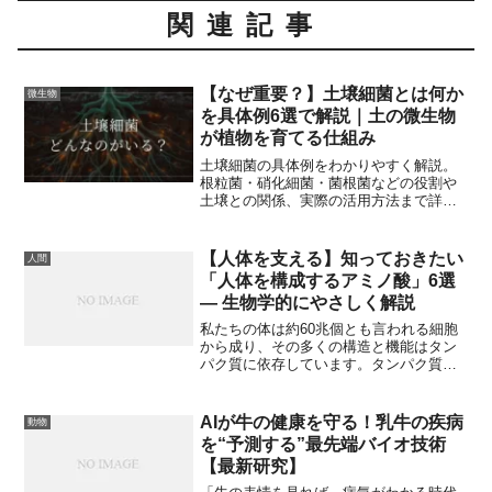
関連記事
【なぜ重要？】土壌細菌とは何か
微生物
を具体例6選で解説｜土の微生物
が植物を育てる仕組み
土壌細菌の具体例をわかりやすく解説。
根粒菌・硝化細菌・菌根菌などの役割や
土壌との関係、実際の活用方法まで詳し
く紹介します。
【人体を支える】知っておきたい
人間
「人体を構成するアミノ酸」6選
— 生物学的にやさしく解説
私たちの体は約60兆個とも言われる細胞
から成り、その多くの構造と機能はタン
パク質に依存しています。タンパク質は
アミノ酸という小さな分子がつながって
できたポリマーであり、人間の体内で重
要な役割を果たすアミノ酸は20種類の
AIが牛の健康を守る！乳牛の疾病
動物
「標準アミノ酸」が中心です。本記事で
を“予測する”最先端バイオ技術
は「人間の体を構成するアミノ酸」に焦
【最新研究】
点を当て、各アミノ酸がどのように体に
貢献しているのか、日常生活や健康にど