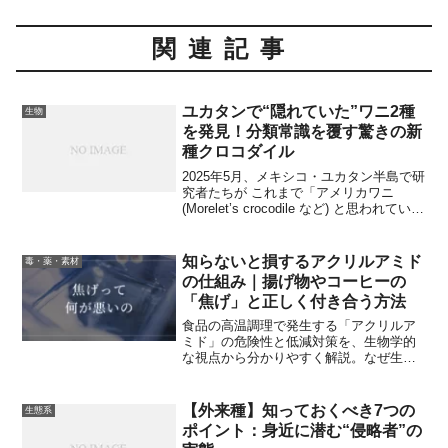
関連記事
ユカタンで“隠れていた”ワニ2種
生物
を発見！分類常識を覆す驚きの新
種クロコダイル
2025年5月、メキシコ・ユカタン半島で研
究者たちが これまで「アメリカワニ
(Morelet’s crocodile など) と思われていた
個体 が、実は 遺伝的に明確に異なる2種
のワニだった という衝撃の発見を発表し
ました。この記事では、この新種ワニの
知らないと損するアクリルアミド
毒・薬・素材
発見がもたらす分類学・進化学・保全の
の仕組み｜揚げ物やコーヒーの
意義について詳しく解説します。種の認
「焦げ」と正しく付き合う方法
識が変わるというのは、動物学・進化生
物学において非常に重大なことであり、
食品の高温調理で発生する「アクリルア
特にワニ類のように古くから研究されて
ミド」の危険性と低減対策を、生物学的
きたグループでは、この発見は既存の知
な視点から分かりやすく解説。なぜ生成
見を見直す契機になります。
されるのか、健康への影響は？家庭です
ぐ実践できるジャガイモの保存法や、焦
がさない調理のコツなど、明日から役立
【外来種】知っておくべき7つの
生態系
つ具体策7選を紹介します。
ポイント：身近に潜む“侵略者”の