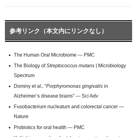
参考リンク（本文内にリンクなし）
The Human Oral Microbiome — PMC
The Biology of
Streptococcus mutans
| Microbiology
Spectrum
Dominy et al., “
Porphyromonas gingivalis
in
Alzheimer’s disease brains” — Sci Adv
Fusobacterium nucleatum and colorectal cancer —
Nature
Probiotics for oral health — PMC