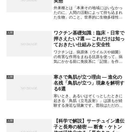
実態
外来種とは「本来その地域にはいなかっ
たのに、人間の活動によって持ち込まれ
た生物」のこと。世界的に生物多様性を
脅かす大きな要因の一つとされ、地球規
模での環境問題 にも関わっています。こ
こでは、外来種について知っておくべき
ワクチン基礎知識：臨床・日常で
人間
ポイントを7つにまとめました。「アライ
押さえたい7選 — これだけは知っ
グマやブラックバスくらいしか知らな
ておきたい仕組みと安全性
い」という人も、読み終える頃には街を
歩く目が少し変わるはずです。
ワクチンは、病原体（ウイルスや細菌）
の有害な作用をまねる抗原を使って、病
気にかかる前に免疫系に「記憶」を作ら
せる医薬品です。実際の感染と比べて重
篤化リスクを避けつつ、抗体や細胞性免
疫を誘導します。世界保健機関（WHO）
寒さで鳥肌が立つ理由 — 進化の
人間
や各国公衆衛生機関は、ワクチンを「疾
名残「鳥肌が立つ」現象を解明す
病予防の最も安全で効果的な方法の一
る6選
つ」と位置づけています。
寒いとき、あるいはぞくっとしたときに
起きる「鳥肌（立毛反射）」は誰もが経
験する身近な現象です。普段はただの不
快感や面白い仕草に見えますが、その裏
には生理学的プロセスと長い進化の歴史
が隠れています。本記事では、鳥肌が起
【科学で解説】サーチュイン遺伝
人間
きるメカニズムを基礎から丁寧に説明
子と長寿の秘密 — 断食・ケトン
し、進化的な理由や現代における意味、