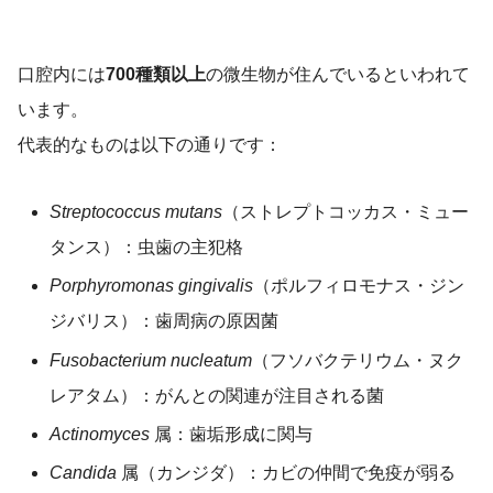
口腔内には
700種類以上
の微生物が住んでいるといわれて
います。
代表的なものは以下の通りです：
Streptococcus mutans
（ストレプトコッカス・ミュー
タンス）：虫歯の主犯格
Porphyromonas gingivalis
（ポルフィロモナス・ジン
ジバリス）：歯周病の原因菌
Fusobacterium nucleatum
（フソバクテリウム・ヌク
レアタム）：がんとの関連が注目される菌
Actinomyces
属：歯垢形成に関与
Candida
属（カンジダ）：カビの仲間で免疫が弱る