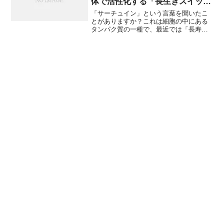
体で活性化する「長生きスイッ
さらに意外と知られていないマイナーな
チ」6選
知見まで、6つの見出しに分けて詳しく解
「サーチュイン」という言葉を聞いたこ
説します。
とがありますか？これは細胞の中にある
タンパク質の一種で、最近では「長寿遺
伝子」とも呼ばれています。体の老化を
遅らせたり、健康をサポートしたりする
役割があると研究されています。特に、
断食やケトン体（体がエネルギーとして
脂肪を燃やしたときに作られる物質）が
関わると、このサーチュインが活性化し
て、体にさまざまな良い影響を与えるこ
とが分かってきました。