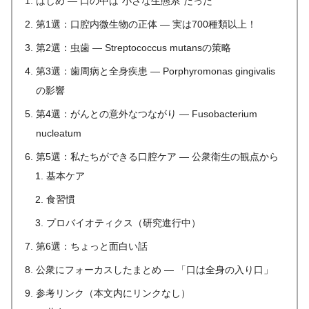
はじめ ― 口の中は“小さな生態系”だった
第1選：口腔内微生物の正体 ― 実は700種類以上！
第2選：虫歯 ― Streptococcus mutansの策略
第3選：歯周病と全身疾患 ― Porphyromonas gingivalis
の影響
第4選：がんとの意外なつながり ― Fusobacterium
nucleatum
第5選：私たちができる口腔ケア ― 公衆衛生の観点から
基本ケア
食習慣
プロバイオティクス（研究進行中）
第6選：ちょっと面白い話
公衆にフォーカスしたまとめ ― 「口は全身の入り口」
参考リンク（本文内にリンクなし）