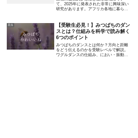
て、2025年に発表された非常に興味深い
研究があります。アフリカ各地に暮らす
野生のチンパンジー（パン属）が、それ
ぞれの生息環境に応じて遺伝子レベルで
適応していた、という驚きの発見です。
【受験生必見！】みつばちのダン
昆虫
特に、熱帯雨林やサバンナなど異なる環
スとは？仕組みを科学で読み解く
境での病原体リスク（マラリアなど）に
6つのポイント
対する遺伝的耐性の違いが明らかになっ
たことで、動物保護や進化生物学の観点
みつばちのダンスとは何か？方向と距離
から大きな意味を持つ研究です。この記
をどう伝えるのかを受験レベルで解説。
事では、この研究内容をわかりやすく解
ワグルダンスの仕組み、におい・振動の
説し、その科学的意義と保全・将来への
役割、研究史と応用までわかりやすくま
示唆を掘り下げます。
とめました。