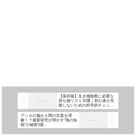
【保存版】生き物観察に必要な
持ち物リスト10選｜初心者が失
敗しないための科学的チェック
ポイント
アシカの脳が人間の言葉を理
解！？最新研究が明かす“海の知
能”の秘密3選」