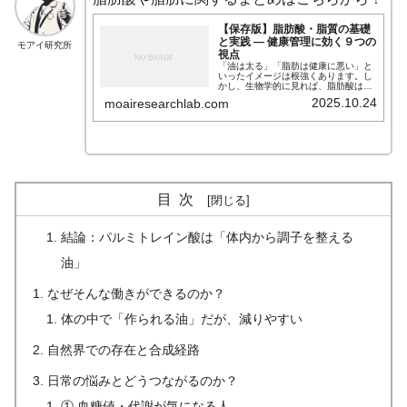
【保存版】脂肪酸・脂質の基礎
と実践 — 健康管理に効く９つの
モアイ研究所
視点
「油は太る」「脂肪は健康に悪い」と
いったイメージは根強くあります。し
かし、生物学的に見れば、脂肪酸は生
命維持に欠かせない重要な分子群で
2025.10.24
moairesearchlab.com
す。細胞膜の材料となり、ホルモンや
神経伝達物質の前駆体にもなるなど、
私たちの体は脂肪によって形作られ、
機能しています。 本記事では、脂肪酸
の基礎構造から、良い油・悪い油の化
学的違い、そして最新の研究が示す
「脂肪の健康作用」までを、科学の視
点から総合的に解説します。
目次
結論：パルミトレイン酸は「体内から調子を整える
油」
なぜそんな働きができるのか？
体の中で「作られる油」だが、減りやすい
自然界での存在と合成経路
日常の悩みとどうつながるのか？
① 血糖値・代謝が気になる人