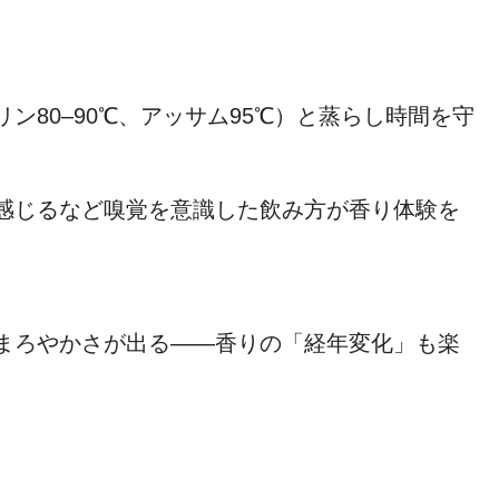
。
ン80–90℃、アッサム95℃）と蒸らし時間を守
感じるなど嗅覚を意識した飲み方が香り体験を
まろやかさが出る――香りの「経年変化」も楽