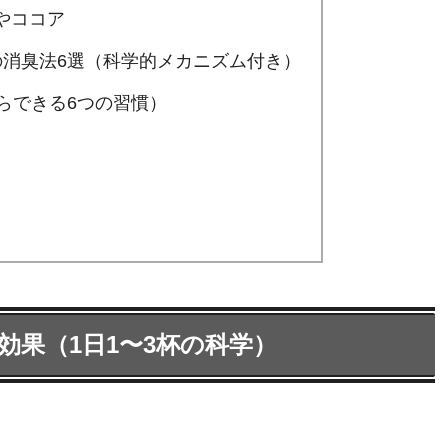
やココア
の消臭法6選（科学的メカニズム付き）
からできる6つの習慣）
効果（1日1〜3杯の科学）