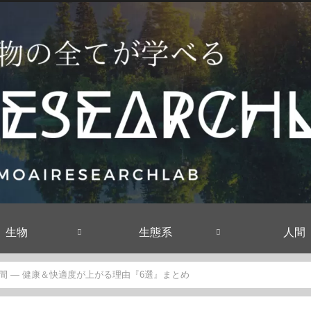
生物
生態系
人間
間 — 健康＆快適度が上がる理由『6選』まとめ