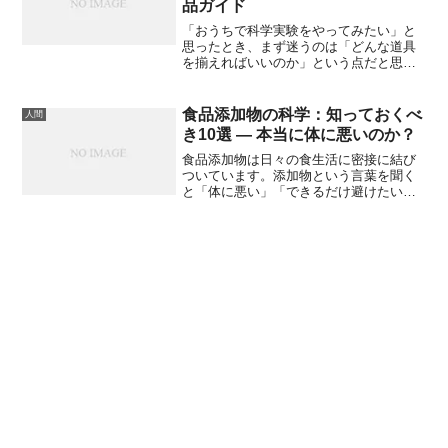
品ガイド
「おうちで科学実験をやってみたい」と
思ったとき、まず迷うのは「どんな道具
を揃えればいいのか」という点だと思い
ます。私も最初に実験を始めたときは、
ビーカーや試験管のようなものだけ揃え
ればいいのかと思っていました。しかし
食品添加物の科学：知っておくべ
人間
実際にやってみると、安全装備や測定
き10選 — 本当に体に悪いのか？
器、観察用の道具など、必要なものが意
外と多いことに気づきました。
食品添加物は日々の食生活に密接に結び
ついています。添加物という言葉を聞く
と「体に悪い」「できるだけ避けたい」
と感じる方が多いですが、そもそも添加
物とは何で、どのような基準で使われ、
どんなリスクと利益があるのかを科学的
に整理することで、冷静に判断できるよ
うになります。この記事では、食品添加
物の定義や規制の仕組みをわかりやすく
説明した上で、**注目すべき10種類（用
途別）**について、研究や規制の最新事
情を交えて解説します。