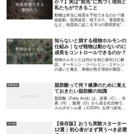
か？】実は“前兆”に気づく理由と
私たちができること
動物は本当に地震を予知できるのか？微
細振動、低周波音、地下ガス、電場変化
など、地震前に起こる“4つの環境変化”を
動物がどのように感知しているのかを科
学的に解説。最新研究と実例をもとに、
前兆行動の仕組みをわかりやすくまとめ
知らないと損する植物ホルモンの
植物
ます。
仕組み｜なぜ植物は動かないのに
成長をコントロールできるのか？
植物ホルモンとは何かを初心者向けに解
説。オーキシン・ジベレリン・エチレン
の違いと働き、果物が熟す理由や園芸へ
の活用法まで、仕組みから実生活での使
い方までわかりやすく紹介します。
脂肪酸って何？健康のために覚え
栄養成分
ておきたい脂肪酸の知識
脂肪酸（Fatty Acid）は、炭素（C）、水
素（H）、酸素（O）から成る化合物で、
カルボキシル基（-COOH）を持つ炭化水
素鎖として定義されます。この基本的な
構造から、多様な種類が派生します。本
記事では、脂肪酸の化学的性質や体内で
【保存版】おうち実験スターター
その他
の化学反応、さらに健康や環境への影響
12選｜初心者がまず買うべき必需
について深掘りしていきます。