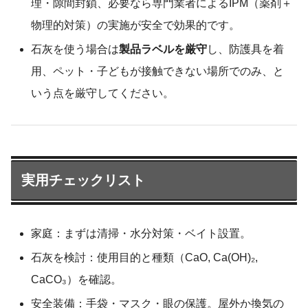
理・隙間封鎖、必要なら専門業者によるIPM（薬剤＋
物理的対策）の実施が安全で効果的です。
石灰を使う場合は
製品ラベルを厳守
し、防護具を着
用、ペット・子どもが接触できない場所でのみ、と
いう点を厳守してください。
実用チェックリスト
家庭：まずは清掃・水分対策・ベイト設置。
石灰を検討：使用目的と種類（CaO, Ca(OH)₂,
CaCO₃）を確認。
安全装備：手袋・マスク・眼の保護。屋外か換気の