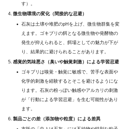
す）。
微生物環境の変化（間接的な忌避）
石灰は土壌や堆肥のpHを上げ、微生物群集を変
えます。ゴキブリの餌となる微生物や発酵物の
発生が抑えられると、餌場としての魅力が下が
り、結果的に避けられることがあります。
感覚的気味悪さ（臭いや触覚刺激）による学習忌避
ゴキブリは嗅覚・触覚に敏感で、苦手な表面や
化学的刺激を経験するとそこを避けるようにな
ります。石灰の粉っぽい触感やアルカリの刺激
が「行動による学習忌避」を生む可能性があり
ます。
製品ごとの差（添加物や粒度）による差異
市販の「虫よけ石灰」には不純物や特別な粒子