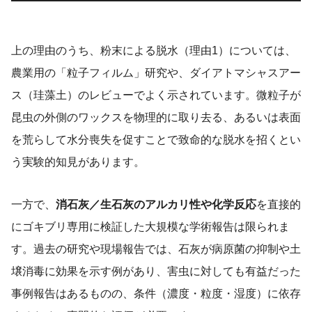
上の理由のうち、粉末による脱水（理由1）については、
農業用の「粒子フィルム」研究や、ダイアトマシャスアー
ス（珪藻土）のレビューでよく示されています。微粒子が
昆虫の外側のワックスを物理的に取り去る、あるいは表面
を荒らして水分喪失を促すことで致命的な脱水を招くとい
う実験的知見があります。
一方で、
消石灰／生石灰のアルカリ性や化学反応
を直接的
にゴキブリ専用に検証した大規模な学術報告は限られま
す。過去の研究や現場報告では、石灰が病原菌の抑制や土
壌消毒に効果を示す例があり、害虫に対しても有益だった
事例報告はあるものの、条件（濃度・粒度・湿度）に依存