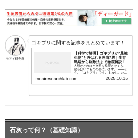
ゴキブリに関する記事をまとめています！
【科学で解明】ゴキブリが“最強
生物”と呼ばれる理由7選｜生存
モアイ研究所
戦略から駆除法まで徹底解説！
人類がどれほど文明を発展させても、
彼らはいつもその影にいます。 ——そ
う、「ゴキブリ」です。 しかし、ただ
の「不快な害虫」と思ってはいけませ
2025.10.15
moairesearchlab.com
ん。 彼らの身体構造・代謝・行動に
は、**驚くほど合理的な“生存の科学”**
が隠されています。 モアイ研究所では
これまで、ゴキブリの進化・生理・駆
除法を科学的に分析した7本の記事を
公開してきました。 今回はそれらを総
まとめし、「なぜゴキブリは滅びない
のか」「どうすれば科学的に制御でき
るのか」を一気に解説します。
石灰って何？（基礎知識）