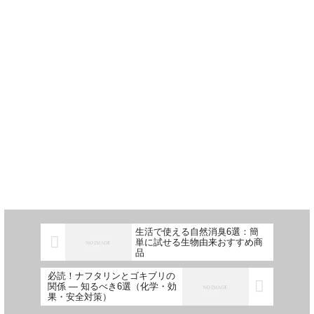
生活で使える自然消臭6選：簡
単に試せる生物由来おすすめ商
品
必読！ナフタリンとゴキブリの
関係 — 知るべき6選（化学・効
果・安全対策）