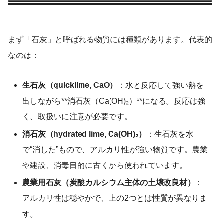
まず「石灰」と呼ばれる物質には種類があります。代表的
なのは：
生石灰（quicklime, CaO）
：水と反応して強い熱を
出しながら**消石灰（Ca(OH)₂）**になる。反応は強
く、取扱いに注意が必要です。
消石灰（hydrated lime, Ca(OH)₂）
：生石灰を水
で“消した”もので、アルカリ性が強い物質です。農業
や建設、消毒目的に古くから使われています。
農業用石灰（炭酸カルシウム主体の土壌改良材）
：
アルカリ性は穏やかで、上の2つとは性質が異なりま
す。