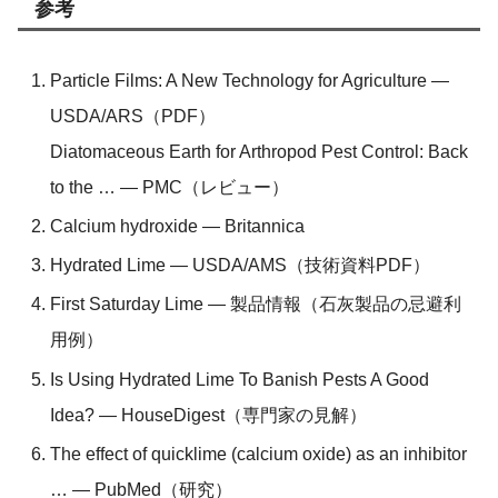
参考
Particle Films: A New Technology for Agriculture —
USDA/ARS（PDF）
Diatomaceous Earth for Arthropod Pest Control: Back
to the … — PMC（レビュー）
Calcium hydroxide — Britannica
Hydrated Lime — USDA/AMS（技術資料PDF）
First Saturday Lime — 製品情報（石灰製品の忌避利
用例）
Is Using Hydrated Lime To Banish Pests A Good
Idea? — HouseDigest（専門家の見解）
The effect of quicklime (calcium oxide) as an inhibitor
… — PubMed（研究）