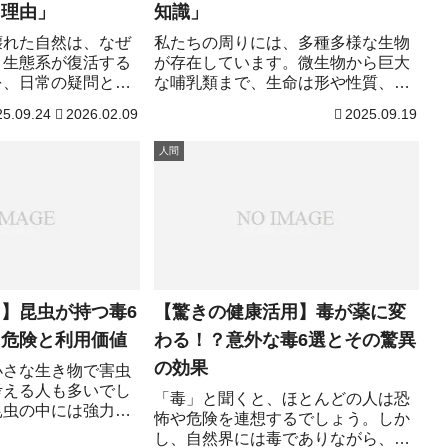
知識」
る理由」
私たちの周りには、多種多様な生物
壊れた自然は、なぜ
が存在しています。微生物から巨大
？生態系が復活する
な哺乳類まで、生命は形や性質、役
を、日常の疑問とつ
割において驚くほど多様です。生物
すく解説します。
25.09.24
2026.02.09
2025.09.19
学はその生命の構造や機能、進化や
相互関係を解き明かす学問であり、
人間
日常生活や医療、環境保全、食品開
発など、さまざまな分野に応用され
ています。この記事では、生物学の
基本を押さえつつ、少しマイナーな
知識も紹介します。生物学に興味が
ある方、初心者から研究者まで楽し
める内容になっています。
】昆虫が持つ毒6
【驚きの健康活用】毒が薬に変
る危険と利用価値
わる！？意外な毒6選とその驚異
の効果
小さな生き物で害虫
考える人も多いでし
「毒」と聞くと、ほとんどの人は恐
昆虫の中には強力な
怖や危険を連想するでしょう。しか
在し、人間にとって
し、自然界には毒でありながら、医