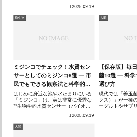
脅威となるだけ
「根がやられるのでは」と不安にな
2025.09.19
などで役立つ可
ることは多い。だが原因はさまざま
す。本記事では
で「単なる腐食性のカビ（分解
微生物
人間
の種類やその作
菌）」から「病原性を持つ土壌菌
られていないマ
（根腐れの一因）」まで幅広い。こ
し、6つの代表的
の記事では、まずカビが発生するメ
ます。昆虫毒の
カニズムを手早く説明し（原因を把
とで、危険回避
握することが最短の解決法）、次に
興味も広がるで
家庭で科学的に効果が期待できる**6
つの対策（6選）**を詳述する。日常
ケアで再発を防ぐためのチェックリ
ミジンコでチェック！水質セン
【保存版】毎
ストと、マイナーだが知っておくと
サーとしてのミジンコ6選 — 市
菌10選 — 科
便利な裏ワザも紹介する。
民でもできる観察法と科学的根
選び方
拠
はじめに身近な池や水たまりにいる
現代では「善玉
「ミジンコ」は、実は非常に優秀な
クス）」が一種
**生物学的水質センサー（バイオイ
ーグルトやサプ
ンジケーター）**です。化学分析で
ケージに「腸内
2025.09.19
は見逃しがちな複合的なストレス
「おなかの調子
（混合汚染や酸素変動など）に対し
表示が並ぶ。だ
人間
て敏感に反応し、その挙動や生存率
に“効く”のか、
を観察すること...
は消費者にとっ