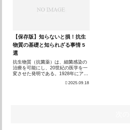
の記事では定義
ビデンス（効果
法）・最新の次
び方まで、科学
インを参照して
る。読み終わる
【保存版】知らないと損！抗生
つ・誰が使うべ
物質の基礎と知られざる事情 5
はずである。
選
抗生物質（抗菌薬）は、細菌感染の
治療を可能にし、20世紀の医学を一
変させた発明である。1928年にアレ
クサンダー・フレミングがペニシリ
2025.09.18
ンを発見して以来、救命率を大きく
上げた一方で、耐性（AMR：
Antimicrobial Resistance） の拡大が
世界的な公衆衛生問題となってい
る。多くの病原体が既存の薬剤に耐
次の
性を持ち始め、治療が困難な感染症
が増加している点は見過ごせない。