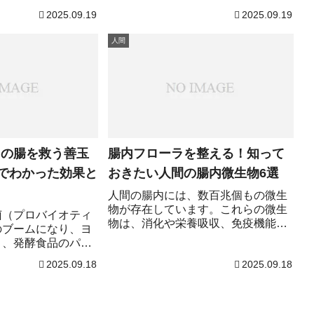
でなく、医療や農業
学や薬学の分野で活用されている物
2025.09.19
2025.09.19
能性も秘めていま
質が数多く存在します。毒は適切な
、「毒」を持つ昆虫
量や加工方法を用いることで、驚く
人間
用、そして意外と知
ほど強力な薬に変わります。この記
イナーな事実に注目
事では、一般的にあまり知られてい
な例を詳しく解説し
ない毒を中心に、薬としての利用例
メカニズムを知るこ
や作用機序まで詳しく解説します。
だけでなく科学的な
健康や医学に興味のある方はもちろ
しょう。
ん、科学の不思議を楽しみたい方に
も役立つ内容になっています。
日の腸を救う善玉
腸内フローラを整える！知って
学でわかった効果と
おきたい人間の腸内微生物6選
人間の腸内には、数百兆個もの微生
物が存在しています。これらの微生
菌（プロバイオティ
物は、消化や栄養吸収、免疫機能な
のブームになり、ヨ
ど、私たちの健康に大きな影響を与
リ、発酵食品のパッ
えます。近年の研究で、腸内フロー
フローラを整える」
2025.09.18
2025.09.18
ラのバランスが生活習慣病や免疫
を整える」といった
力、さらには精神的健康にも関わる
が、どの菌が本当
ことが明らかになっています。この
どう選べばよいのか
記事では、健康維持に役立つ代表的
てわかりにくい。こ