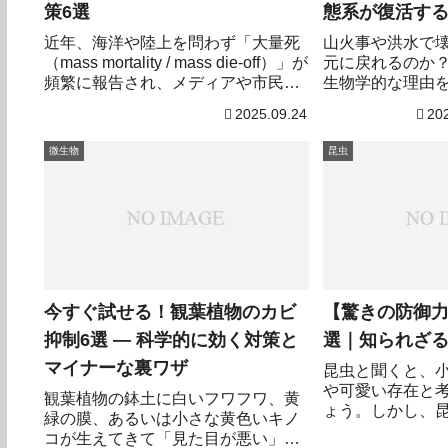
策6選
態系が復活す
近年、海洋や陸上を問わず「大量死
山火事や洪水で
（mass mortality / mass die-off）」が
元に戻れるのか
頻繁に報告され、メディアや市民の
生物学的な理由
関心を集めています。大量死は単に
なげてわかりや
2025.09.24
20
個体数が一時的に減るだけでなく、
生態系の構造や食物網、地域社会の
微生物
昆虫
生活にも長期的な影響を与える可能
性があります。本記事では「何が起
きているのか」「主要な原因」「見
落とされがちな（マイナーな）メカ
ニズム」「監視と対策」を、科学的
根拠と最新の事例を交えて解説しま
す。
今すぐ試せる！観葉植物のカビ
【驚きの防御力
抑制6選 — 科学的に効く対策と
選｜知られざ
マイナーな裏ワザ
昆虫と聞くと、
や可愛い存在と
観葉植物の鉢土に白いフワフワ、黄
ょう。しかし、
緑の膜、あるいは小さな黄色いキノ
毒を持つ種が存
コが生えてきて「見た目が悪い」