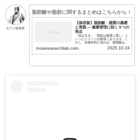
脂肪酸や脂肪に関するまとめはこちらから！
【保存版】脂肪酸・脂質の基礎
と実践 — 健康管理に効く９つの
モアイ研究所
視点
「油は太る」「脂肪は健康に悪い」と
いったイメージは根強くあります。し
かし、生物学的に見れば、脂肪酸は生
命維持に欠かせない重要な分子群で
2025.10.24
moairesearchlab.com
す。細胞膜の材料となり、ホルモンや
神経伝達物質の前駆体にもなるなど、
私たちの体は脂肪によって形作られ、
機能しています。 本記事では、脂肪酸
の基礎構造から、良い油・悪い油の化
学的違い、そして最新の研究が示す
「脂肪の健康作用」までを、科学の視
点から総合的に解説します。