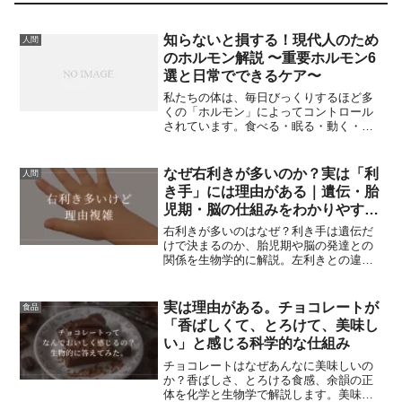
知らないと損する！現代人のため
人間
のホルモン解説 〜重要ホルモン6
選と日常でできるケア〜
私たちの体は、毎日びっくりするほど多
くの「ホルモン」によってコントロール
されています。食べる・眠る・動く・笑
う・イライラする——これらすべてにホ
ルモンが関係しているといっても過言で
はありません。「なんだか疲れやすい」
なぜ右利きが多いのか？実は「利
人間
「やる気が出ない」「最近眠れない」
き手」には理由がある｜遺伝・胎
——そんなとき、ホルモンバランスが乱
児期・脳の仕組みをわかりやすく
れているかもしれません。この記事で
解説
は、ホルモンの基本的なしくみから、代
右利きが多いのはなぜ？利き手は遺伝だ
表的な6つのホルモンの働き、そして日常
けで決まるのか、胎児期や脳の発達との
でホルモンを整えるための習慣までをや
関係を生物学的に解説。左利きとの違い
さしく解説します。科学的な内容をわか
や、無理に矯正すべきかもわかります。
りやすくまとめていますので、勉強にも
生活改善にも役立ちます！
実は理由がある。チョコレートが
食品
「香ばしくて、とろけて、美味し
い」と感じる科学的な仕組み
チョコレートはなぜあんなに美味しいの
か？香ばしさ、とろける食感、余韻の正
体を化学と生物学で解説します。美味し