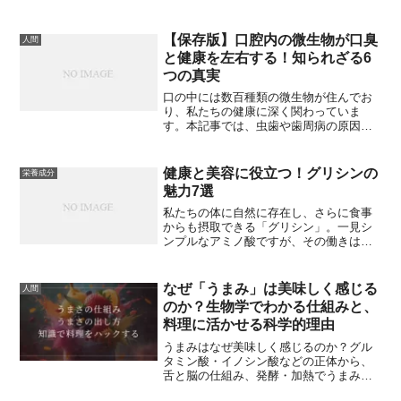
さの理由を知ると、チョコレートの選び
方も変わります。
【保存版】口腔内の微生物が口臭
人間
と健康を左右する！知られざる6
つの真実
口の中には数百種類の微生物が住んでお
り、私たちの健康に深く関わっていま
す。本記事では、虫歯や歯周病の原因か
ら、がんや認知症との意外な関連、最新
の予防法までをわかりやすく解説。専門
知識がなくても理解できる「公衆目線」
健康と美容に役立つ！グリシンの
栄養成分
の健康ガイドです。
魅力7選
私たちの体に自然に存在し、さらに食事
からも摂取できる「グリシン」。一見シ
ンプルなアミノ酸ですが、その働きはと
ても幅広く、睡眠や美容、さらには日常
生活のちょっとした工夫にまで活かせま
す。本記事では、グリシンの基本から具
なぜ「うまみ」は美味しく感じる
人間
体的な活用方法、そしてメリットと注意
のか？生物学でわかる仕組みと、
点までを、わかりやすくご紹介します。
料理に活かせる科学的理由
うまみはなぜ美味しく感じるのか？グル
タミン酸・イノシン酸などの正体から、
舌と脳の仕組み、発酵・加熱でうまみが
増える理由まで、生物学的にわかりやす