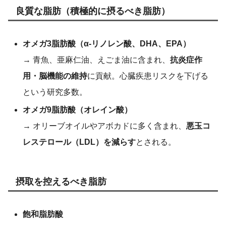
良質な脂肪（積極的に摂るべき脂肪）
オメガ3脂肪酸（α-リノレン酸、DHA、EPA）
→ 青魚、亜麻仁油、えごま油に含まれ、
抗炎症作
用・脳機能の維持
に貢献。心臓疾患リスクを下げる
という研究多数。
オメガ9脂肪酸（オレイン酸）
→ オリーブオイルやアボカドに多く含まれ、
悪玉コ
レステロール（LDL）を減らす
とされる。
摂取を控えるべき脂肪
飽和脂肪酸