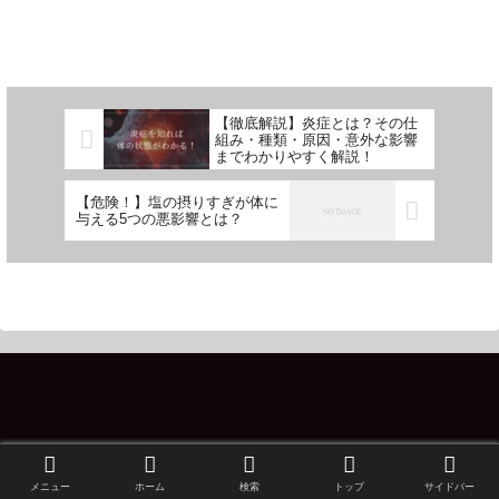
【徹底解説】炎症とは？その仕
組み・種類・原因・意外な影響
までわかりやすく解説！
【危険！】塩の摂りすぎが体に
与える5つの悪影響とは？
メニュー
ホーム
検索
トップ
サイドバー
サイトマップ
お問い合わせ