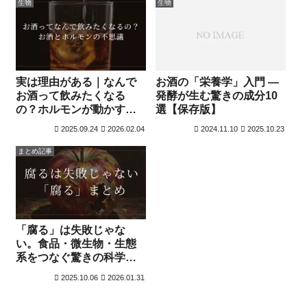
生物
生物
お酒の「栄養学」入門 —
実は理由がある｜なんで
発酵が生む驚きの成分10
お酒って飲みたくなる
選【保存版】
の？ホルモンが動かす脳
の仕組みを科学で解説
2025.09.24
2026.02.04
2024.11.10
2025.10.23
まとめ記事
「腐る」は失敗じゃな
い。食品・微生物・生態
系をつなぐ驚きの科学ま
とめ
2025.10.06
2026.01.31